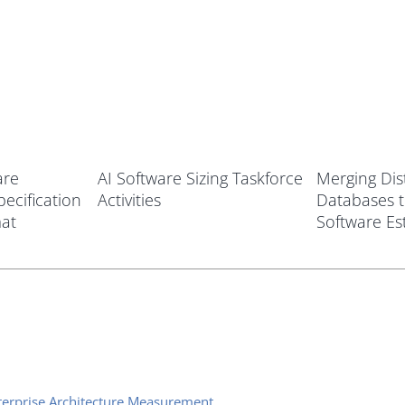
are
AI Software Sizing Taskforce
Merging Dis
ecification
Activities
Databases 
at
Software Es
nterprise Architecture Measurement