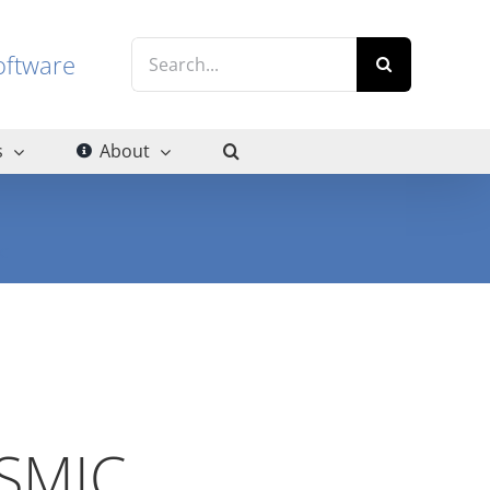
Search
g software
for:
s
About
IC
OSMIC