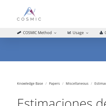
Skip
to
content
COSMIC Method
Usage
Knowledge Base
Papers
Miscellaneous
Estima
Estimaciones d