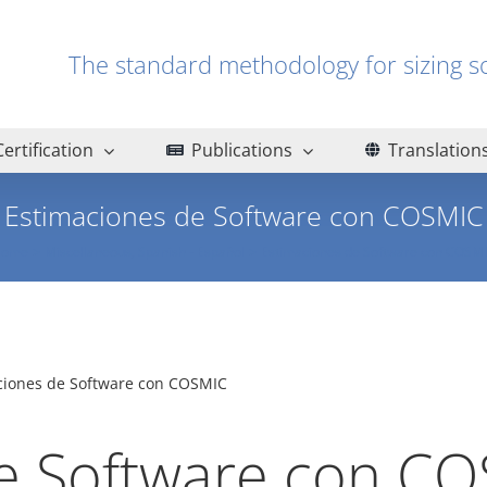
The standard methodology for sizin
Certification
Publications
Translation
Estimaciones de Software con COSMIC
Home
Miscellaneous
Spanish - Español
Estimaciones de Software con COSM
ciones de Software con COSMIC
e Software con C