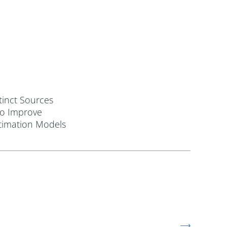
tinct Sources
to Improve
timation Models