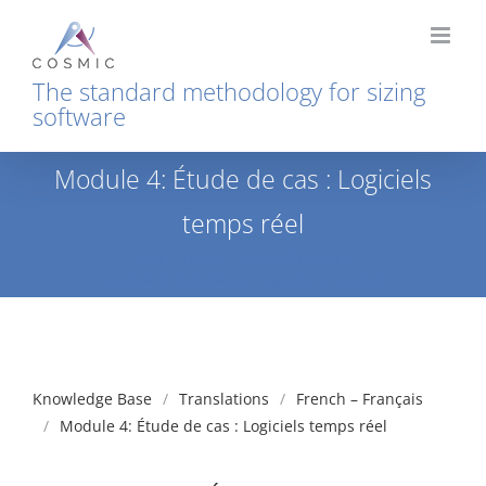
Skip
to
content
The standard methodology for sizing
software
Module 4: Étude de cas : Logiciels
temps réel
Home
French - Français
Training
Module 4: Étude de cas : Logiciels temps réel
Knowledge Base
Translations
French – Français
Module 4: Étude de cas : Logiciels temps réel